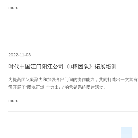
more
2022-11-03
时代中国江门阳江公司《u棒团队》拓展培训
为提高团队凝聚力和加强各部门间的协作能力，共同打造出一支富有
司开展了“团魂正燃·全力出击”的营销系统团建活动。
more