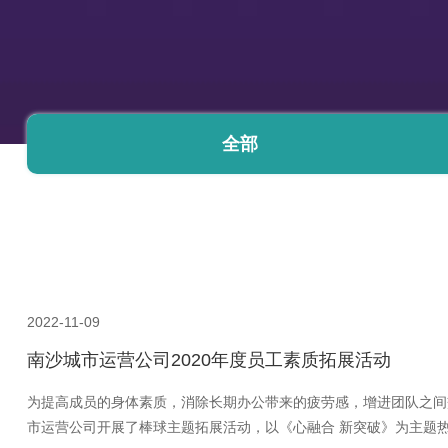
全部
2022-11-09
南沙城市运营公司2020年度员工素质拓展活动
为提高成员的身体素质，消除长期办公带来的疲劳感，增进团队之间
市运营公司开展了棒球主题拓展活动，以《心融合 新突破》为主题