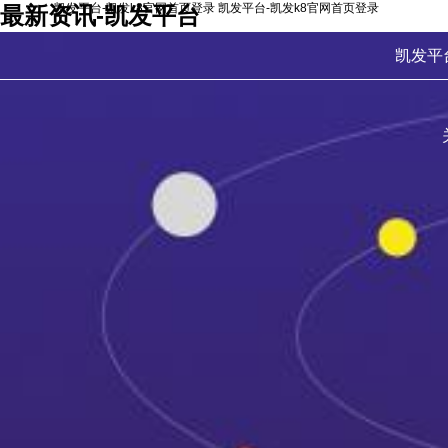
凯发平台-凯发k8官网首页登录
凯发平台-凯发k8官网首页登录
最新资讯-凯发平台
凯发平