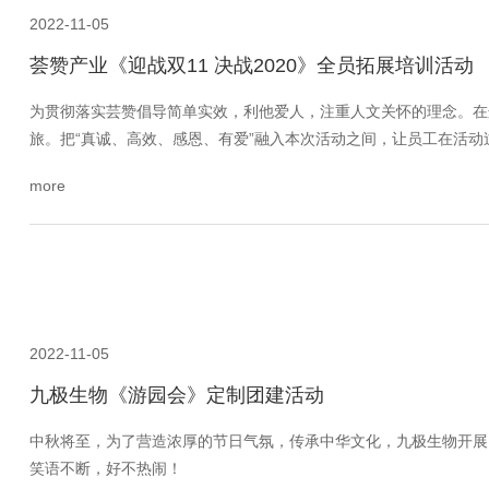
2022-11-05
荟赞产业《迎战双11 决战2020》全员拓展培训活动
为贯彻落实芸赞倡导简单实效，利他爱人，注重人文关怀的理念。在
旅。把“真诚、高效、感恩、有爱”融入本次活动之间，让员工在活
more
2022-11-05
九极生物《游园会》定制团建活动
中秋将至，为了营造浓厚的节日气氛，传承中华文化，九极生物开展
笑语不断，好不热闹！