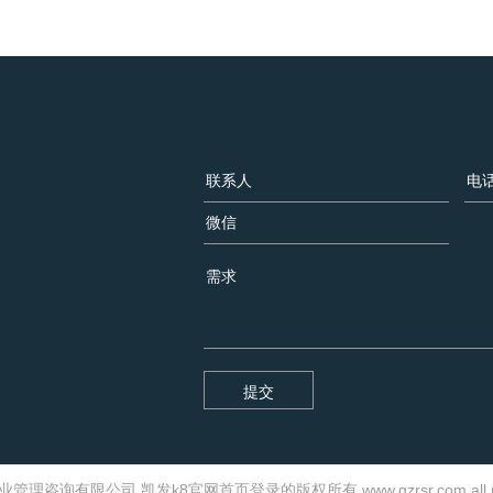
理咨询有限公司 凯发k8官网首页登录的版权所有 www.gzrsr.com all right