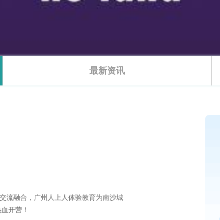
最新资讯
交流融合，广州人上人体验教育为南沙城
热血开营！