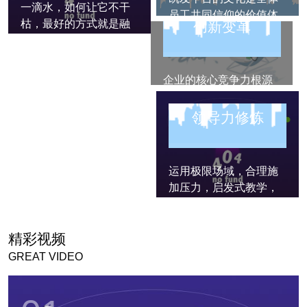
一滴水，如何让它不干
员工共同信仰的价值体
枯，最好的方式就是融
创新变革
系和共同遵守的行为规
入大海”。团队融合课程
范。每个企业的文化都
查看更多
通过参与者的互动交
查看更多
具有独特性，文化牵引
流，让原本不熟悉的成
企业的核心竞争力根源
组织成长。每一次文化
员建立值得信赖的关系
是创新，创新来自变
赋能，我们都通过深入
和情感，提升团队凝聚
革。vuca时代要求我们
剖析客户需求，萃取客
领导力修炼
力。通过本课程体验，
更快，更新，更强，在
户凯发平台的文化，将
查看更多
参与者可以学习如何与
不确定的环境下面对困
倡导的文化精心设计到
不同性格、年龄以及背
难和障碍，提高参与者
体验环节中，让文化在
运用极限场域，合理施
景的人沟通协作，让每
的心理耐受力。创新变
体验中自然落地，使参
加压力，启发式教学，
个人都拥有可展现、被
革类课程既有挑战的强
与者认同和形成共识，
引导反思等教学策略，
认可的机会，进而产生
度，又有思考的深度，
从而让团队齐心向前并
将领导力知识理论在极
高效的协同，实现团队
查看更多
参与者要有创新的思
达成目标!
限挑战中加以运用，促
效能大于个人努力之
精彩视频
维、前瞻性和远见，思
使参与者心智进化，在
和。
GREAT VIDEO
考如何实现构想、达成
原有观念，态度，方法
目标。
上发生改变。