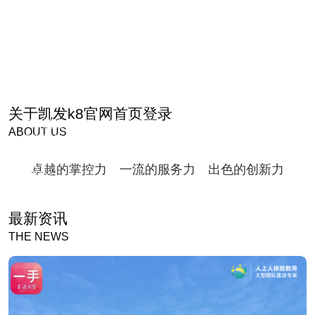
卓越的掌控力
关于凯发k8官网首页登录
15年沉淀，0事故记录保持者，从安全、流畅、效果三个维
ABOUT US
度保障每一场团建的高品质交付。近5年每年执行超过400
场团建，满意度超过97%，20 场超过1000人，100场超过
卓越的掌控力
一流的服务力
出色的创新力
200人。
最新资讯
THE NEWS