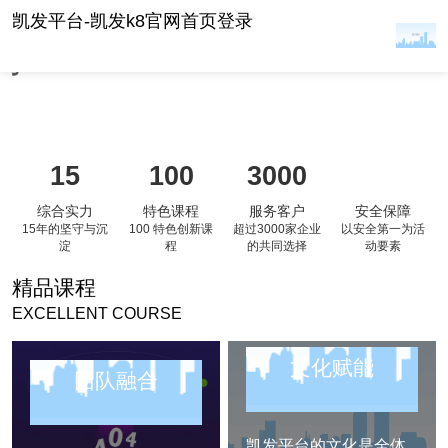
凯发平台-凯发k8官网首页登
凯发平台-凯发k8官网首页登录
录
15
100
3000
综合实力
特色课程
服务客户
安全保障
15年的坚守与沉
100 特色创新课
超过3000家企业
以安全第一为活
淀
程
的共同选择
动要素
精品课程
EXCELLENT COURSE
文化赋能
团队融合
凯发平台的文化是全体