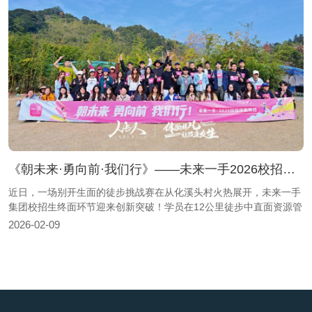
《朝未来·勇向前·我们行》——未来一手2026校招终面挑战活动圆满结束
近日，一场别开生面的徒步挑战赛在从化溪头村火热展开，未来一手
集团校招生终面环节迎来创新突破！学员在12公里徒步中直面资源管
理、路径规划、双赢协作与应急处理四大核心挑战，以实战场景展现
2026-02-09
2
综合素质，争夺最终offer席位。