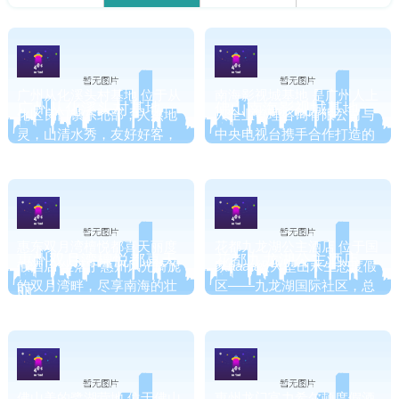
广州从化溪头村基地 位于从
南海影视城基地 是广州人上
广州从化溪头村基地
佛山南海影视城基地
化区良口镇东北部，人杰地
人企业管理咨询有限公司与
灵，山清水秀，友好好客，
中央电视台携手合作打造的
是流溪河三大源头之一。
华南地区一流大型户外拓展
基地，该基地位于广东省南
海市松岗镇，占地1500余
亩。
惠东双月湾檀悦都喜天丽度
花都九龙湖公主酒店 位于国
惠州双月湾檀悦都喜天
花都九龙湖公主酒店
假酒店 坐落于惠州风光旖旎
家aaaa级大型山水生态度假
的双月湾畔，尽享南海的壮
区——九龙湖国际社区，总
丽
丽美景。酒店将泰国文化的
占地面积11万 平方米，是中
丰富多彩和传统魅力表现得
国顶级欧洲风情度假圣地。
淋漓尽致，有着“天境之
城”美誉，绚丽多彩的环境弥
漫着醉人芳香，令人倍感平
佛山美的鹭湖营地 位于佛山
惠州龙门富力希尔顿度假酒