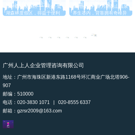
和。
佛山美的鹭湖营地
惠州龙门希尔顿
首席森林度假区——美的·鹭
店 地处龙门富力南昆山温泉
湖森林度假区，得益于便利
养生谷内，背靠拥有奇峰异
的交通优势，珠三角环线高
石的南昆山国家森林公园，
速（江肇高速）、广明高
毗邻石河奇观，观音潭，天
速、佛开高速等多条高速公
堂湖等风景胜地，青山群
路环绕，开启1小时广佛肇
峦，满目苍翠。
黄金度假圈，畅享2小时深
港澳铂金旅游圈。
广州人上人企业管理咨询有限公司
地址：广州市海珠区新港东路1168号环汇商业广场北塔906-
907
邮编：510000
电话：020-3830 1071 | 020-8555 6337
邮箱：
gzrsr2009@163.com