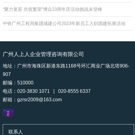
“聚力复苏 共筑繁荣”博众23周年庆活动挑战未登峰
中铁广州工程局集团城建公司2023年新员工入职团建拓展活动
广州人上人企业管理咨询有限公司
地址：广州市海珠区新港东路1168号环汇商业广场北塔906-
907
邮编：510000
电话：020-3830 1071 | 020-8555 6337
邮箱：
gzrsr2009@163.com