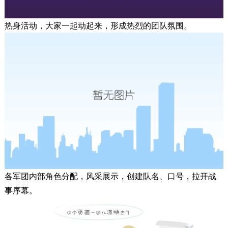
热身活动，大家一起动起来，形成热烈的团队氛围。
各军团内部角色分配，风采展示，创建队名、口号，拉开战
事序幕。