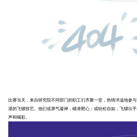
比赛当天，来自研究院不同部门的职工们齐聚一堂，热情洋溢地参与
湛的飞镖技艺。他们或屏气凝神，瞄准靶心；或轻松自如，飞镖出手
声和喝彩。