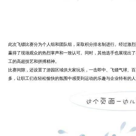
此次飞镖比赛分为个人组和团队组，采取积分排名制进行。经过激烈
赢得了现场观众的热烈掌声和一致认可。同时，其他选手也展现出了
工的高超技艺和拼搏精神。
比赛间隙，还设置了游园区域供大家玩乐，一击即中、飞镖气球、百
多，让职工们在轻松愉快的氛围中感受到运动的乐趣与企业特有的人