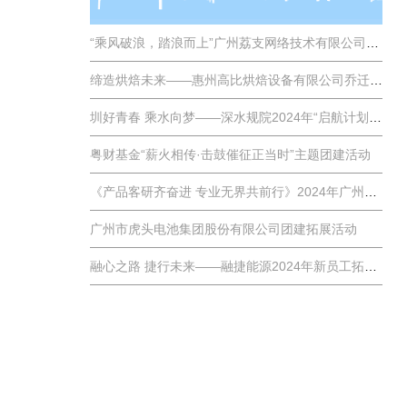
“乘风破浪，踏浪而上”广州荔支网络技术有限公司桨板团建活动
缔造烘焙未来——惠州高比烘焙设备有限公司乔迁庆典
圳好青春 乘水向梦——深水规院2024年“启航计划”新员工拓展培训
粤财基金“薪火相传·击鼓催征正当时”主题团建活动
《产品客研齐奋进 专业无界共前行》2024年广州区域产品与客研条线团队拓展
广州市虎头电池集团股份有限公司团建拓展活动
融心之路 捷行未来——融捷能源2024年新员工拓展活动成功举行！