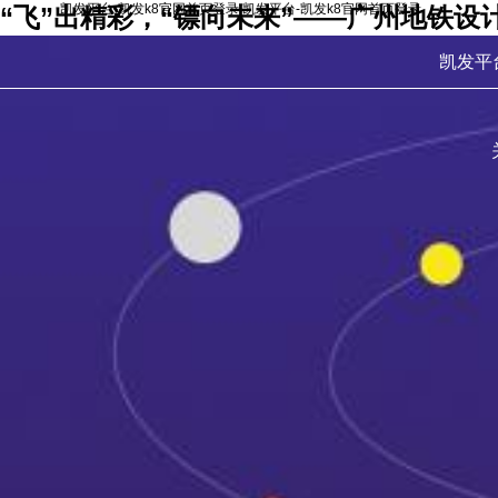
凯发平台-凯发k8官网首页登录
凯发平台-凯发k8官网首页登录
“飞”出精彩，“镖向未来”——广州地铁设计
凯发平