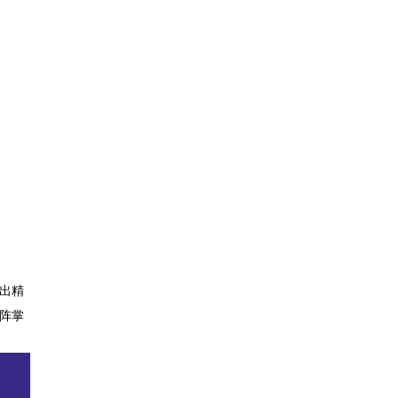
出精
阵掌