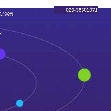
020-38301071
客户案例
团队融合
录
文化赋能
创新变革
导力修炼