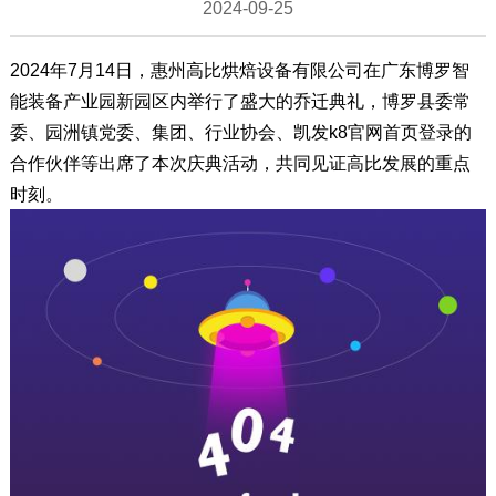
2024-09-25
2024年7月14日，惠州高比烘焙设备有限公司在广东博罗智
能装备产业园新园区内举行了盛大的乔迁典礼，博罗县委常
委、园洲镇党委、集团、行业协会、凯发k8官网首页登录的
合作伙伴等出席了本次庆典活动，共同见证高比发展的重点
时刻。