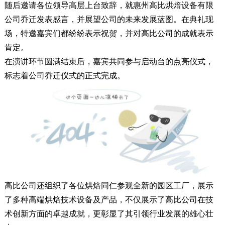
随后邀请各位领导高层上台致辞，就惠州高比烘焙设备有限
公司乔迁发表感言，并展望公司的未来发展蓝图。在典礼现
场，特邀嘉宾们都纷纷表示祝贺，并对高比公司的成就表示
肯定。
在演讲环节圆满结束后，嘉宾共同参与启动台的点亮仪式，
标志着公司乔迁仪式的正式完成。
高比公司还组织了各位烘焙同仁参观全新的园区工厂，展示
了多种高端烘焙技术设备及产品，不仅展示了高比公司在技
术创新方面的卓越成就，更彰显了其引领行业发展的雄心壮