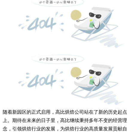
随着新园区的正式启用，高比烘焙公司站在了新的历史起点
上。期待在未来的日子里，高比继续秉持多年不变的经营理
念，引领烘焙行业的发展，为烘焙行业的高质量发展贡献自