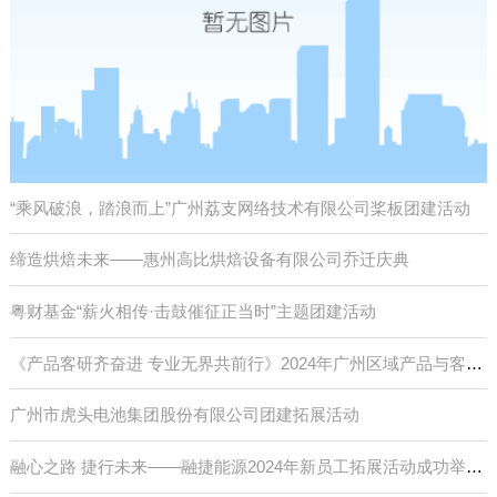
“乘风破浪，踏浪而上”广州荔支网络技术有限公司桨板团建活动
缔造烘焙未来——惠州高比烘焙设备有限公司乔迁庆典
粤财基金“薪火相传·击鼓催征正当时”主题团建活动
《产品客研齐奋进 专业无界共前行》2024年广州区域产品与客研条线团队拓展
广州市虎头电池集团股份有限公司团建拓展活动
融心之路 捷行未来——融捷能源2024年新员工拓展活动成功举行！