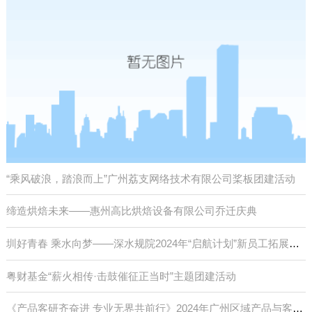
“乘风破浪，踏浪而上”广州荔支网络技术有限公司桨板团建活动
缔造烘焙未来——惠州高比烘焙设备有限公司乔迁庆典
圳好青春 乘水向梦——深水规院2024年“启航计划”新员工拓展培训
粤财基金“薪火相传·击鼓催征正当时”主题团建活动
《产品客研齐奋进 专业无界共前行》2024年广州区域产品与客研条线团队拓展