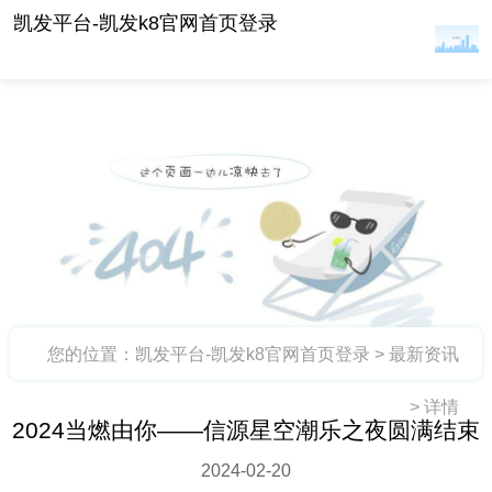
2024当燃由你——信源星空潮乐之夜圆满结束 -凯
凯发平台-凯发k8官网首页登录
发平台
您的位置：
凯发平台-凯发k8官网首页登录
>
最新资讯
>
详情
2024当燃由你——信源星空潮乐之夜圆满结束
2024-02-20