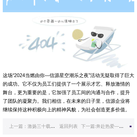
这场“2024当燃由你—信源星空潮乐之夜”活动无疑取得了巨大
的成功。它不仅为员工们提供了一个展示才艺、释放激情的
舞台，更为重要的是，它加强了员工间的沟通与合作，提升
了团队的凝聚力。我们相信，在未来的日子里，信源企业将
继续保持这种积极向上的精神风貌，为社会创造更多价值。
上一篇：激扬三十载，聚力创精彩 - 广州地铁设计研究院成立30周年系列活动之趣味运动会
返回列表
下一篇:奔赴热爱——2024游雁游戏嘉年华趣味运动会