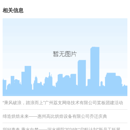
相关信息
“乘风破浪，踏浪而上”广州荔支网络技术有限公司桨板团建活动
缔造烘焙未来——惠州高比烘焙设备有限公司乔迁庆典
圳好青春 乘水向梦——深水规院2024年“启航计划”新员工拓展培训