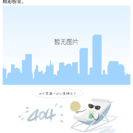
精彩纷呈。