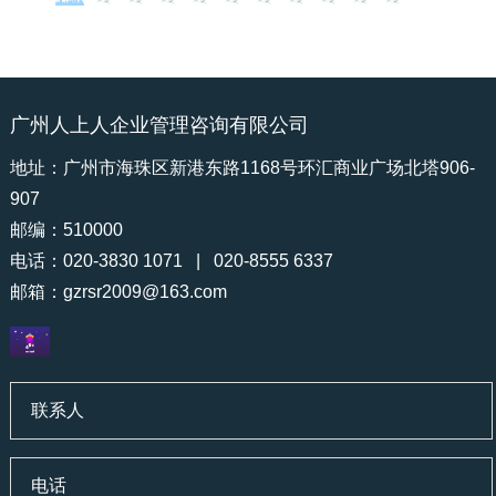
广州人上人企业管理咨询有限公司
地址：广州市海珠区新港东路1168号环汇商业广场北塔906-
907
邮编：510000
电话：020-3830 1071 | 020-8555 6337
邮箱：
gzrsr2009@163.com