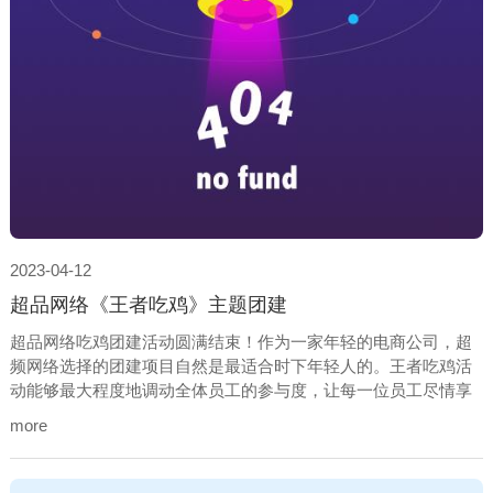
2023-04-12
超品网络《王者吃鸡》主题团建
超品网络吃鸡团建活动圆满结束！作为一家年轻的电商公司，超
频网络选择的团建项目自然是最适合时下年轻人的。王者吃鸡活
动能够最大程度地调动全体员工的参与度，让每一位员工尽情享
受科技团建的乐趣。
more