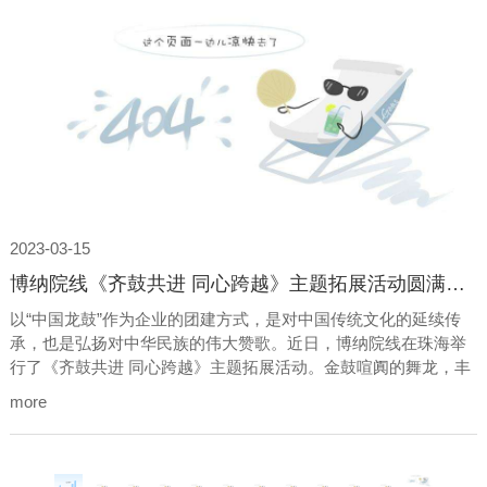
2023-03-15
博纳院线《齐鼓共进 同心跨越》主题拓展活动圆满结束！
以“中国龙鼓”作为企业的团建方式，是对中国传统文化的延续传
承，也是弘扬对中华民族的伟大赞歌。近日，博纳院线在珠海举
行了《齐鼓共进 同心跨越》主题拓展活动。金鼓喧阗的舞龙，丰
富多元的玩法，在趣味接力中凝聚团队精神，在齐鼓奋进中体验
more
趣味游龙！