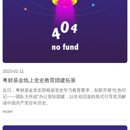
2023-01-11
粤财基金线上党史教育团建拓展
近日，粤财基金党支部根据党史学习教育要求，创新开展“红色印
记——团队大作战”办公室轻团建，以生动活泼的形式引导党员解
读中国共产党百年历史。
more