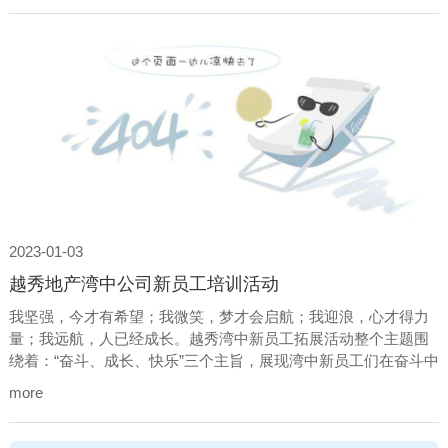
2023-01-03
越秀地产湾中公司新员工培训活动
我坚强，今才有希望；我微笑，梦才会启航；我迎浪，心才得力
量；我远航，人已经成长。越秀湾中新员工拓展活动整个主题围
绕着：“奋斗、成长、快乐”三个主旨，展现湾中新员工们在奋斗中
取得成长、在成长中收获快乐的企业风采。
more