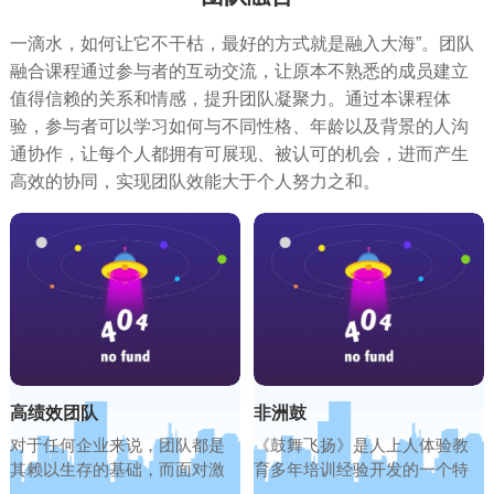
一滴水，如何让它不干枯，最好的方式就是融入大海”。团队
融合课程通过参与者的互动交流，让原本不熟悉的成员建立
值得信赖的关系和情感，提升团队凝聚力。通过本课程体
验，参与者可以学习如何与不同性格、年龄以及背景的人沟
通协作，让每个人都拥有可展现、被认可的机会，进而产生
高效的协同，实现团队效能大于个人努力之和。
高绩效团队
非洲鼓
对于任何企业来说，团队都是
《鼓舞飞扬》是人上人体验教
其赖以生存的基础，而面对激
育多年培训经验开发的一个特
烈竞争的今天，企业要想脱颖
色课程，专为打造团队而来，