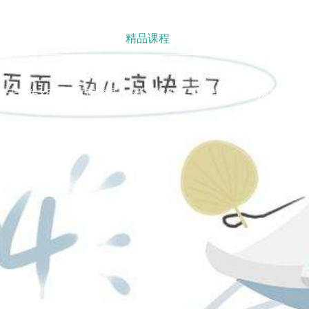
台-凯发k8官网首页登录
精品课程
精彩视频
场地介绍
团队融合
精彩短片
拓展基地
关于凯发k8官网首页登录
最新资讯
联系凯发k8官网首页登
文化赋能
拓展大片
户外路线
最新资讯
联系凯发
创新变革
活动场地
拓展课程
k8官网首
领导力修炼
领
页登录
凯发k8官
网首页登录
的招贤纳士