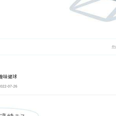
您
趣味健球
2022-07-26