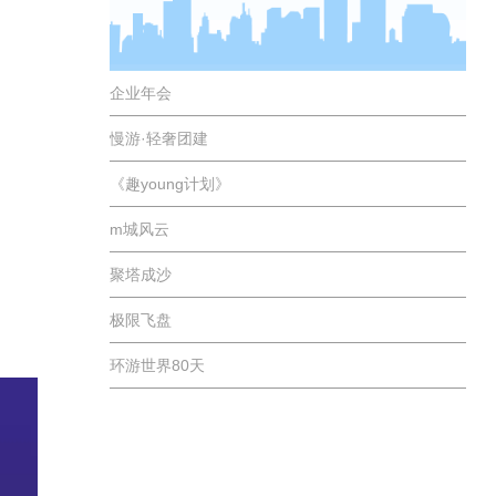
企业年会
慢游·轻奢团建
《趣young计划》
m城风云
聚塔成沙
极限飞盘
环游世界80天