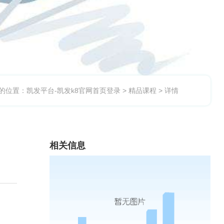
的位置：
凯发平台-凯发k8官网首页登录
>
精品课程
>
详情
相关信息