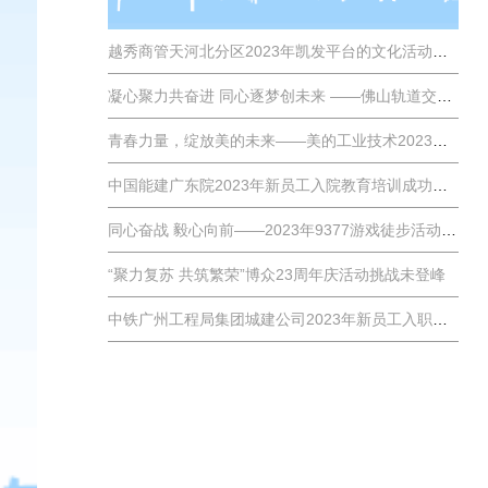
越秀商管天河北分区2023年凯发平台的文化活动圆满结束
凝心聚力共奋进 同心逐梦创未来 ——佛山轨道交通设计研究院第一届员工趣味运动会
青春力量，绽放美的未来——美的工业技术2023届毕业生集训成功举行！
中国能建广东院2023年新员工入院教育培训成功举行！
同心奋战 毅心向前——2023年9377游戏徒步活动圆满落幕！
“聚力复苏 共筑繁荣”博众23周年庆活动挑战未登峰
中铁广州工程局集团城建公司2023年新员工入职团建拓展活动