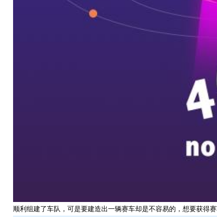
顺利组建了车队，可是要建造出一辆赛车却是不容易的，想要获得赛