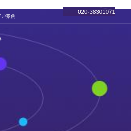
020-38301071
客户案例
团队融合
录
文化赋能
创新变革
导力修炼