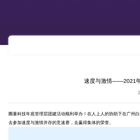
速度与激情——202
圈量科技年底管理层团建活动顺利举办！在人上人的协助下在广州白
去参加速度与激情并存的竞速赛，去赢得集体的荣誉。