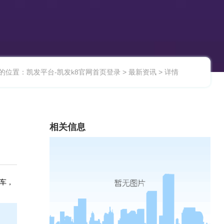
的位置：
凯发平台-凯发k8官网首页登录
>
最新资讯
>
详情
相关信息
车，