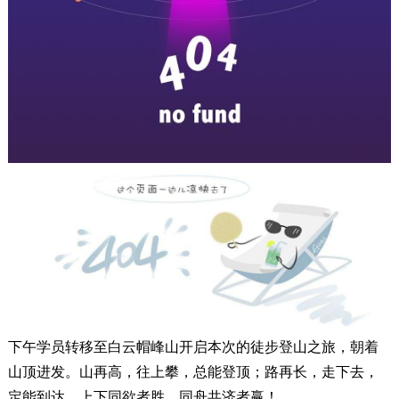
下午学员转移至白云帽峰山开启本次的徒步登山之旅，朝着
山顶进发。山再高，往上攀，总能登顶；路再长，走下去，
定能到达。上下同欲者胜，同舟共济者赢！