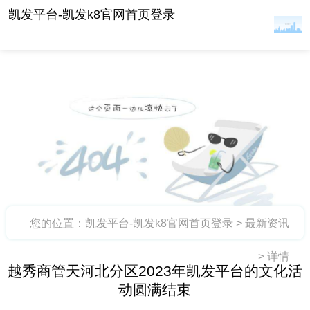
越秀商管天河北分区2023年凯发平台的文化活动圆
凯发平台-凯发k8官网首页登录
满结束 -凯发平台
您的位置：
凯发平台-凯发k8官网首页登录
>
最新资讯
>
详情
越秀商管天河北分区2023年凯发平台的文化活
动圆满结束