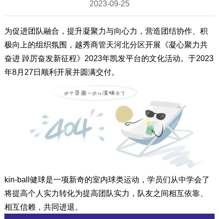
2023-09-25
为促进团队融合，提升凝聚力与向心力，营造团结协作、积
极向上的组织氛围，越秀商管天河北分区开展《凝心聚力共
奋进 踔厉奋发新征程》2023年凯发平台的文化活动。于2023
年8月27日顺利开展并圆满交付。
kin-ball健球是一项新奇的室内球类运动，学员们从中学会了
将提高个人实力转化为提高团队实力，队友之间相互依靠、
相互信赖，共同进退。