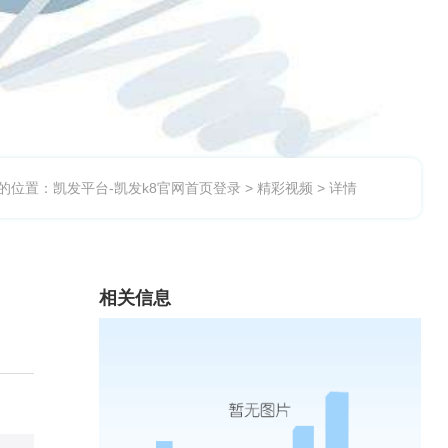
的位置：
凯发平台-凯发k8官网首页登录
>
精彩视频
>
详情
相关信息