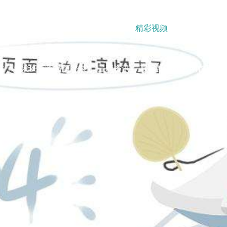
台-凯发k8官网首页登录
精品课程
精彩视频
场地介绍
团队融合
精彩短片
拓展基地
关于凯发k8官网首页登录
最新资讯
联系凯发k8官网首页登
文化赋能
拓展大片
户外路线
最新资讯
联系凯发
创新变革
活动场地
拓展课程
k8官网首
领导力修炼
领
页登录
凯发k8官
网首页登录
的招贤纳士