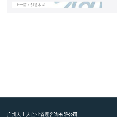
上一篇：创意木屋
广州人上人企业管理咨询有限公司