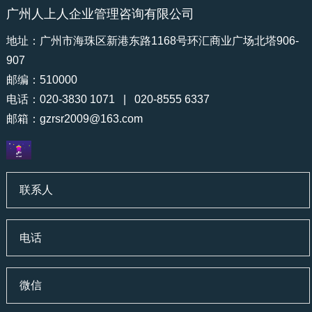
广州人上人企业管理咨询有限公司
地址：广州市海珠区新港东路1168号环汇商业广场北塔906-
907
邮编：510000
电话：020-3830 1071 | 020-8555 6337
邮箱：
gzrsr2009@163.com