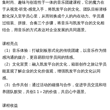
集时尚、趣味与创造性于一体的音乐团建课程，它的魔力在
于从视觉-听觉-感觉入手，将凯发平台的文化、团队目标潜移
默化深入至学员心里，从而转换成个人的内在动力。学员通
过组装、拼接、合奏三个步骤，将音乐与凯发平台的文化相
结合，用音乐的方式表达对企业发展的共同愿景。
课程亮点
（1）音乐体验：打破刻板形式化的传统团建，以音乐作为情
感沟通的媒介，更容易联结学员间的情感。
（2）文化宣贯：融入凯发平台的文化，箱鼓创作之旅让学员
能直观了解企业的文化价值观，增强凯发平台的文化认同
感。
（3）合作共创：通过活动的碰撞与合作，促进学员交流和培
养团队默契，共创1 1＞2的价值，共启心中愿景。
课程收益