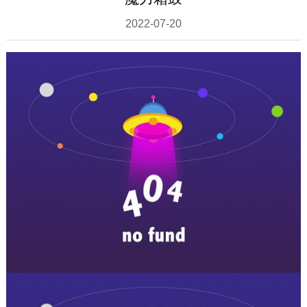
2022-07-20