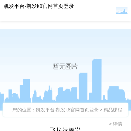
飞拉达攀岩 -凯发平台
凯发平台-凯发k8官网首页登录
您的位置：
凯发平台-凯发k8官网首页登录
>
精品课程
>
详情
飞拉达攀岩