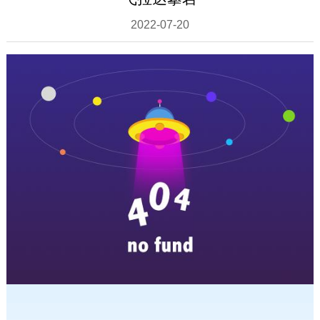
2022-07-20