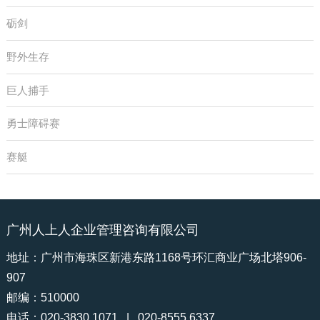
砺剑
野外生存
巨人捕手
勇士障碍赛
赛艇
广州人上人企业管理咨询有限公司
地址：广州市海珠区新港东路1168号环汇商业广场北塔906-
907
邮编：510000
电话：020-3830 1071 | 020-8555 6337