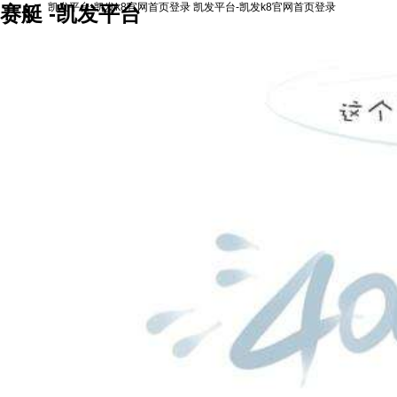
凯发平台-凯发k8官网首页登录
凯发平台-凯发k8官网首页登录
赛艇 -凯发平台
凯发平