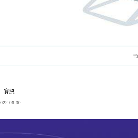
您
赛艇
2022-06-30