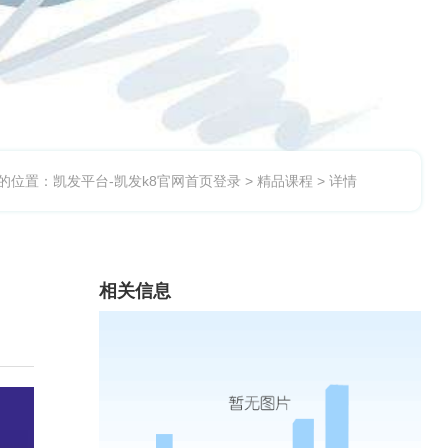
的位置：
凯发平台-凯发k8官网首页登录
>
精品课程
>
详情
相关信息