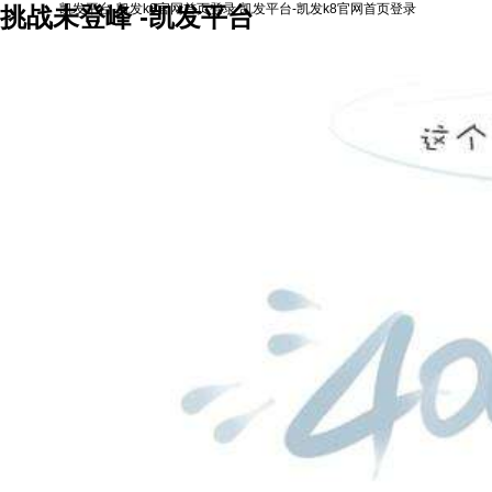
凯发平台-凯发k8官网首页登录
凯发平台-凯发k8官网首页登录
挑战未登峰 -凯发平台
凯发平