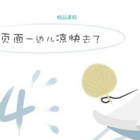
台-凯发k8官网首页登录
精品课程
精彩视频
场地介绍
团队融合
精彩短片
拓展基地
关于凯发k8官网首页登录
最新资讯
联系凯发k8官网首页登
文化赋能
拓展大片
户外路线
最新资讯
联系凯发
创新变革
活动场地
拓展课程
k8官网首
领导力修炼
领
页登录
凯发k8官
网首页登录
的招贤纳士