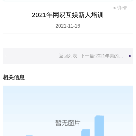
>
详情
2021年网易互娱新人培训
2021-11-16
返回列表
下一篇:2021年美的中国区域用户服务团建
相关信息