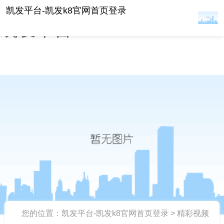
2021年网易互娱新人培训 -
凯发平台-凯发k8官网首页登录
凯发平台
您的位置：
凯发平台-凯发k8官网首页登录
>
精彩视频