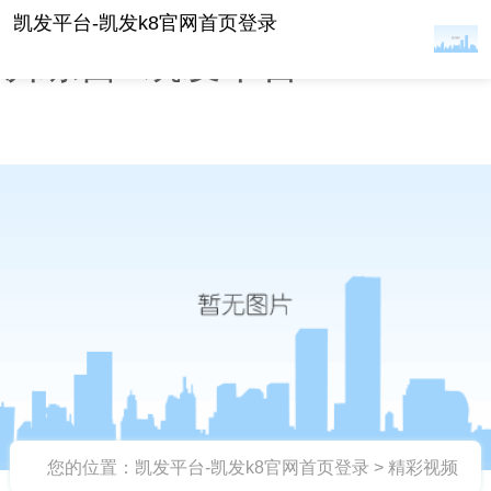
2022年越秀new star新员工
凯发平台-凯发k8官网首页登录
训练营 -凯发平台
您的位置：
凯发平台-凯发k8官网首页登录
>
精彩视频