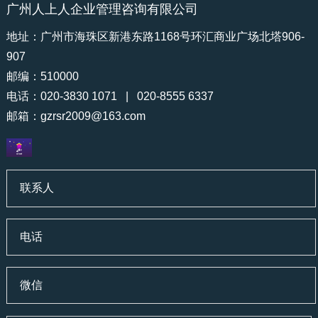
广州人上人企业管理咨询有限公司
地址：广州市海珠区新港东路1168号环汇商业广场北塔906-
907
邮编：510000
电话：020-3830 1071 | 020-8555 6337
邮箱：
gzrsr2009@163.com