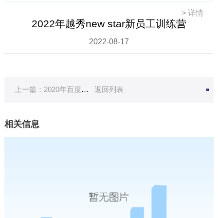
>
详情
2022年越秀new star新员工训练营
2022-08-17
上一篇：2020年百度地图《夜行百里》拓展
返回列表
相关信息