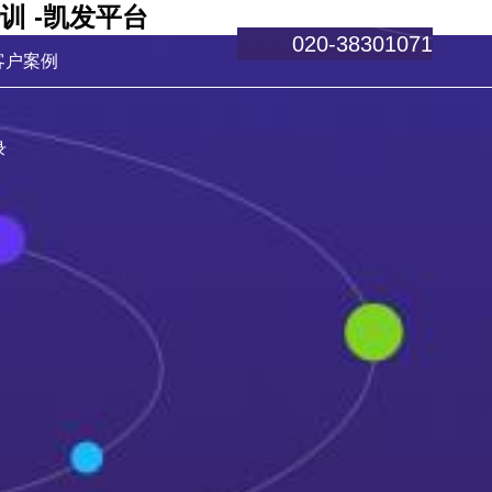
训 -凯发平台
020-38301071
客户案例
团队融合
录
文化赋能
创新变革
导力修炼