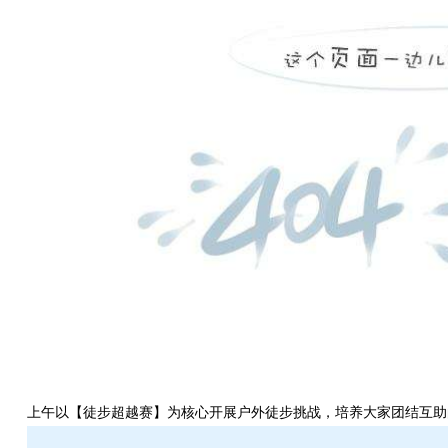
上午以【徒步超越赛】为核心开展户外徒步挑战，培养大家团结互助