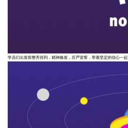
学员们出发前整齐排列，精神焕发，庄严宣誓，带着坚定的信心一起