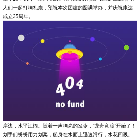
人们一起打响礼炮，预祝本次团建的圆满举办，并庆祝康达
成立35周年。
岸边，水平江阔。随着一声响亮的发令，“龙舟竞渡”开始了！
划手们纷纷用力划桨，船身在水面上迅速滑行，水花四溅。