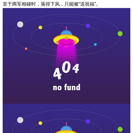
至于两军相碰时，落得下风，只能被“送祝福”。