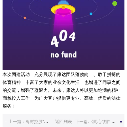
本次团建活动，充分展现了康达团队蓬勃向上、敢于拼搏的
体育精神，丰富了大家的业余文化生活，也增进了同事之间
的交流，增强了凝聚力。未来，康达人将以更加饱满的精神
面貌投入工作，为广大客户提供更专业、高效、优质的法律
服务！
上一篇：粤财控股“青益计划”助力乡村振兴公益团建
返回列表
下一篇:《同心致胜 合力致远》 2023年度火炬城建集团工会系统趣味运动会圆满落幕！