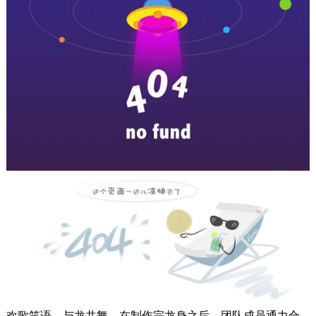
欢歌笑语，与龙共舞。在制作完龙身之后，团队成员通力合