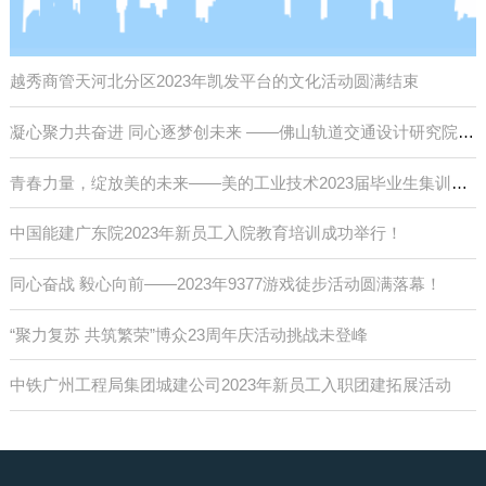
越秀商管天河北分区2023年凯发平台的文化活动圆满结束
凝心聚力共奋进 同心逐梦创未来 ——佛山轨道交通设计研究院第一届员工趣味运动会
青春力量，绽放美的未来——美的工业技术2023届毕业生集训成功举行！
中国能建广东院2023年新员工入院教育培训成功举行！
同心奋战 毅心向前——2023年9377游戏徒步活动圆满落幕！
“聚力复苏 共筑繁荣”博众23周年庆活动挑战未登峰
中铁广州工程局集团城建公司2023年新员工入职团建拓展活动