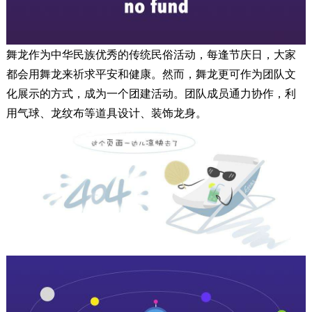
舞龙作为中华民族优秀的传统民俗活动，每逢节庆日，大家
都会用舞龙来祈求平安和健康。然而，舞龙更可作为团队文
化展示的方式，成为一个团建活动。团队成员通力协作，利
用气球、龙纹布等道具设计、装饰龙身。