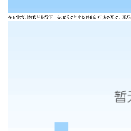
在专业培训教官的指导下，参加活动的小伙伴们进行热身互动。现场