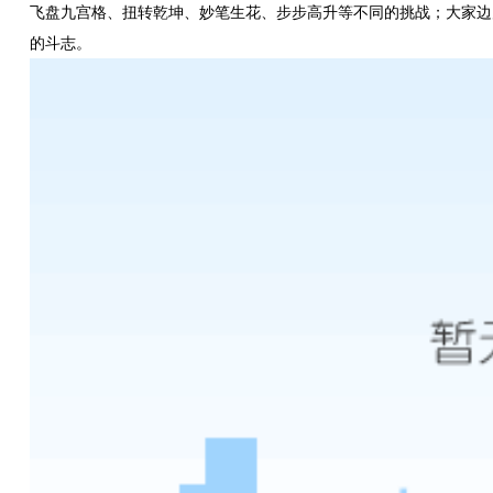
飞盘九宫格、扭转乾坤、妙笔生花、步步高升等不同的挑战；大家边
的斗志。