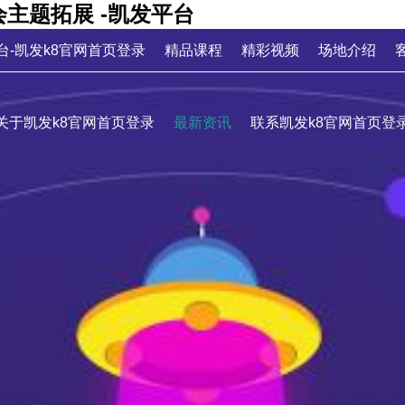
主题拓展 -凯发平台
台-凯发k8官网首页登录
精品课程
精彩视频
场地介绍
团队融合
精彩短片
拓展基地
关于凯发k8官网首页登录
最新资讯
联系凯发k8官网首页登
文化赋能
拓展大片
户外路线
最新资讯
联系凯发
创新变革
活动场地
拓展课程
k8官网首
领导力修炼
领
页登录
凯发k8官
网首页登录
的招贤纳士