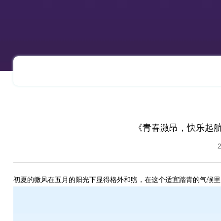
《青春激昂，快乐起
初夏的微风在五月的阳光下显得格外和煦，在这个适宜踏青的气候里