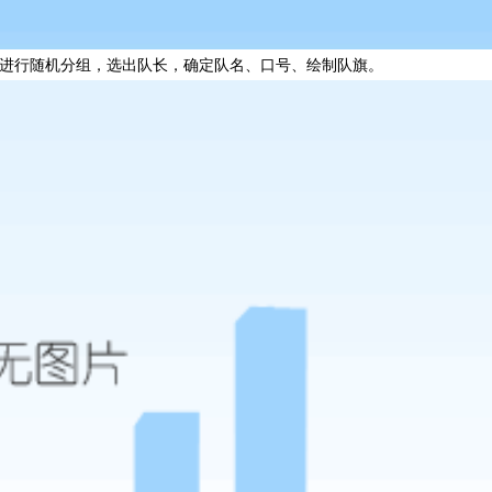
进行随机分组，选出队长，确定队名、口号、绘制队旗。