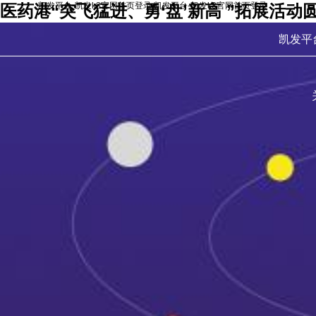
凯发平台-凯发k8官网首页登录
凯发平台-凯发k8官网首页登录
医药港“突飞猛进、勇‘盘’新高 ”拓展活动
凯发平