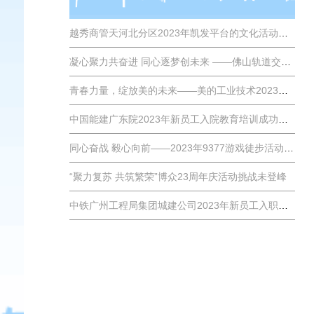
越秀商管天河北分区2023年凯发平台的文化活动圆满结束
凝心聚力共奋进 同心逐梦创未来 ——佛山轨道交通设计研究院第一届员工趣味运动会
青春力量，绽放美的未来——美的工业技术2023届毕业生集训成功举行！
中国能建广东院2023年新员工入院教育培训成功举行！
同心奋战 毅心向前——2023年9377游戏徒步活动圆满落幕！
“聚力复苏 共筑繁荣”博众23周年庆活动挑战未登峰
中铁广州工程局集团城建公司2023年新员工入职团建拓展活动