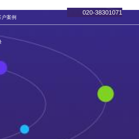
020-38301071
客户案例
团队融合
录
文化赋能
创新变革
导力修炼