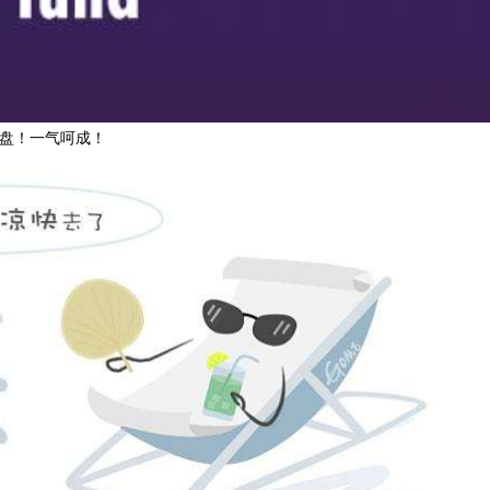
盘！一气呵成！