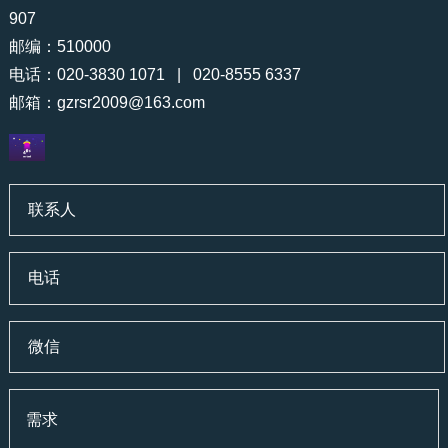
907
邮编：510000
电话：020-3830 1071 | 020-8555 6337
邮箱：
gzrsr2009@163.com