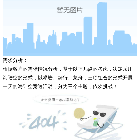
需求分析：
根据客户的需求情况分析，基于以下几点的考虑，决定采用
海陆空的形式，以攀岩、骑行、龙舟，三项组合的形式开展
一天的海陆空竞速活动，分为三个主题，依次挑战！