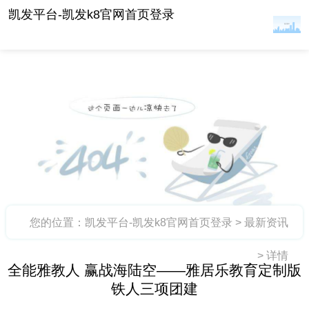
全能雅教人 赢战海陆空——雅居乐教育定制版铁人
凯发平台-凯发k8官网首页登录
三项团建 -凯发平台
您的位置：
凯发平台-凯发k8官网首页登录
>
最新资讯
>
详情
全能雅教人 赢战海陆空——雅居乐教育定制版
铁人三项团建