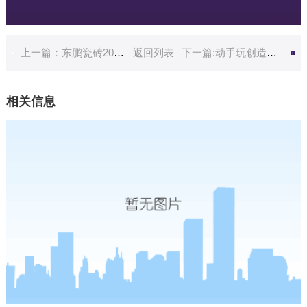
上一篇：东鹏瓷砖2021届新锐班拓展训练
返回列表
下一篇:动手玩创造，玩心创世界—中国平安《f1赛车》团建活动
相关信息