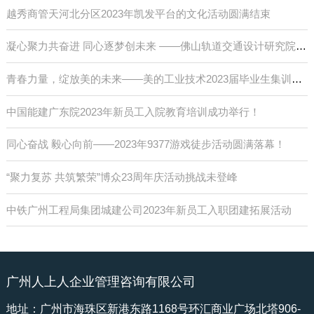
越秀商管天河北分区2023年凯发平台的文化活动圆满结束
凝心聚力共奋进 同心逐梦创未来 ——佛山轨道交通设计研究院第一届员工趣味运动会
青春力量，绽放美的未来——美的工业技术2023届毕业生集训成功举行！
中国能建广东院2023年新员工入院教育培训成功举行！
同心奋战 毅心向前——2023年9377游戏徒步活动圆满落幕！
“聚力复苏 共筑繁荣”博众23周年庆活动挑战未登峰
中铁广州工程局集团城建公司2023年新员工入职团建拓展活动
广州人上人企业管理咨询有限公司
地址：广州市海珠区新港东路1168号环汇商业广场北塔906-