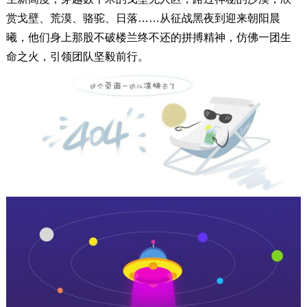
赏戈壁、荒漠、骆驼、日落……从征战黑夜到迎来朝阳晨
曦，他们身上那股不破楼兰终不还的拼搏精神，仿佛一团生
命之火，引领团队坚毅前行。