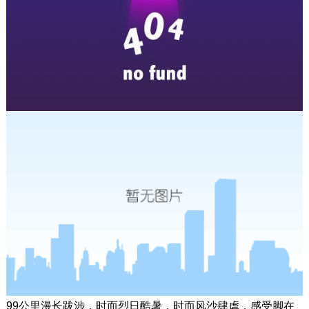
99公里漫长跋涉，时而烈日酷暑，时而风沙肆虐，感受脚在