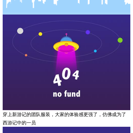
穿上新游记的团队服装，大家的体验感更强了，仿佛成为了
西游记中的一员