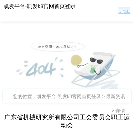
广东省机械研究所有限公司工会委员会职工运动会
凯发平台-凯发k8官网首页登录
-凯发平台
您的位置：
凯发平台-凯发k8官网首页登录
>
最新资讯
>
详情
广东省机械研究所有限公司工会委员会职工运
动会