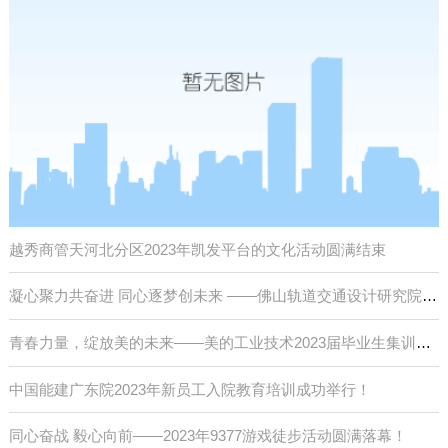
越秀商管天河北分区2023年凯发平台的文化活动圆满结束
凝心聚力共奋进 同心逐梦创未来 ——佛山轨道交通设计研究院第一届员工趣味运动会
青春力量，绽放美的未来——美的工业技术2023届毕业生集训成功举行！
中国能建广东院2023年新员工入院教育培训成功举行！
同心奋战 毅心向前——2023年9377游戏徒步活动圆满落幕！