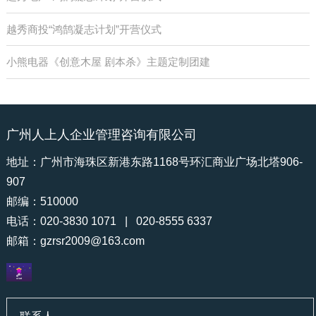
越秀商投“鸿鹄凝志计划”开营仪式
小熊电器《创意木屋 剧本杀》主题定制团建
广州人上人企业管理咨询有限公司
地址：广州市海珠区新港东路1168号环汇商业广场北塔906-
907
邮编：510000
电话：020-3830 1071 | 020-8555 6337
邮箱：
gzrsr2009@163.com