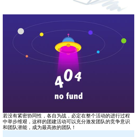
若没有紧密协同性，各自为战，必定在整个活动的进行过程
中举步维艰，这样的团建活动可以充分激发团队的竞争意识
和团队潜能，成为最高效的团队！