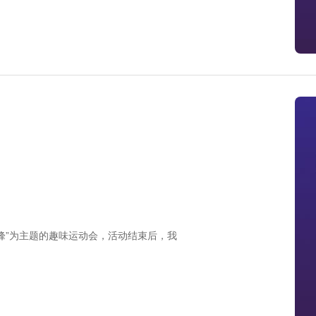
峰”为主题的趣味运动会，活动结束后，我