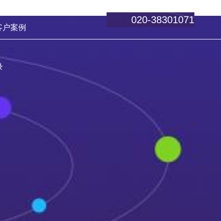
020-38301071
客户案例
团队融合
录
文化赋能
创新变革
导力修炼