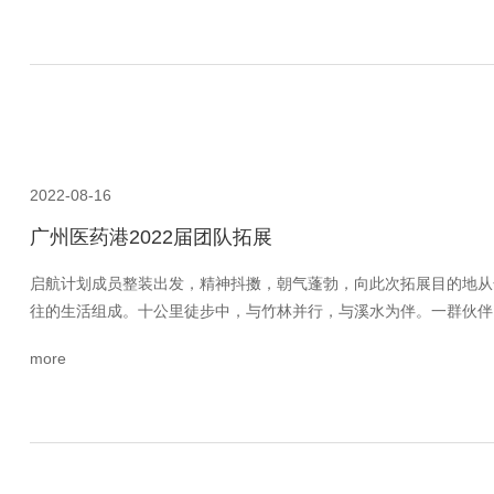
2022-08-16
广州医药港2022届团队拓展
启航计划成员整装出发，精神抖擞，朝气蓬勃，向此次拓展目的地从
往的生活组成。十公里徒步中，与竹林并行，与溪水为伴。一群伙伴
是清欢”。
more