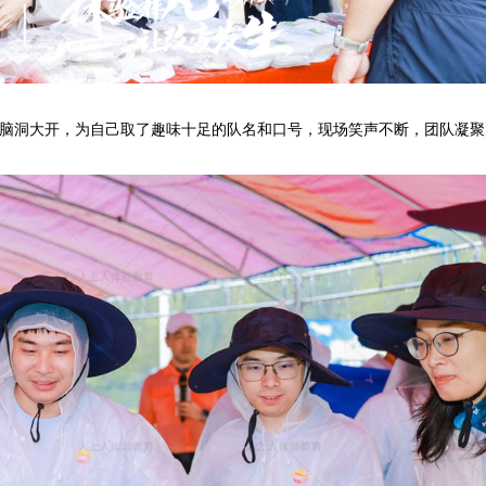
脑洞大开，为自己取了趣味十足的队名和口号，现场笑声不断，团队凝聚