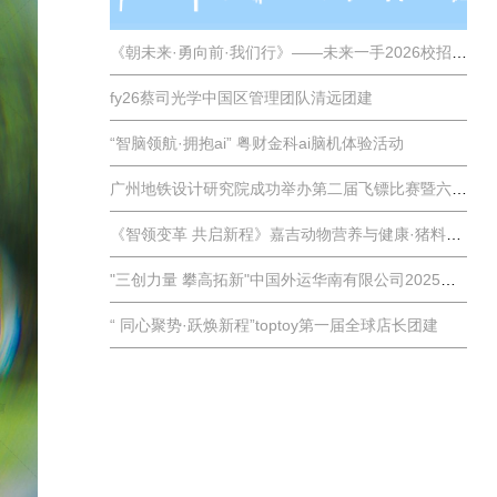
《朝未来·勇向前·我们行》——未来一手2026校招终面挑战活动圆满结束
fy26蔡司光学中国区管理团队清远团建
“智脑领航·拥抱ai” 粤财金科ai脑机体验活动
广州地铁设计研究院成功举办第二届飞镖比赛暨六一亲子嘉年华活动
《智领变革 共启新程》嘉吉动物营养与健康·猪料南区s4客户发展大会
"三创力量 攀高拓新"中国外运华南有限公司2025年职工趣味运动会
“ 同心聚势·跃焕新程”toptoy第一届全球店长团建