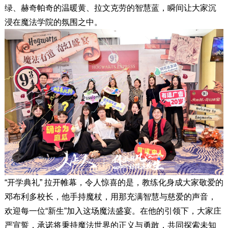
绿、赫奇帕奇的温暖黄、拉文克劳的智慧蓝，瞬间让大家沉
浸在魔法学院的氛围之中。
“开学典礼” 拉开帷幕，令人惊喜的是，教练化身成大家敬爱的
邓布利多校长，他手持魔杖，用那充满智慧与慈爱的声音，
欢迎每一位“新生”加入这场魔法盛宴。在他的引领下，大家庄
严宣誓，承诺将秉持魔法世界的正义与勇敢，共同探索未知