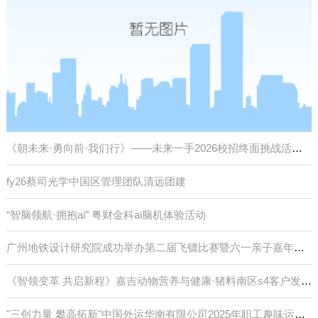
《朝未来·勇向前·我们行》——未来一手2026校招终面挑战活动圆满结束
fy26蔡司光学中国区管理团队清远团建
“智脑领航·拥抱ai” 粤财金科ai脑机体验活动
广州地铁设计研究院成功举办第二届飞镖比赛暨六一亲子嘉年华活动
《智领变革 共启新程》嘉吉动物营养与健康·猪料南区s4客户发展大会
"三创力量 攀高拓新"中国外运华南有限公司2025年职工趣味运动会