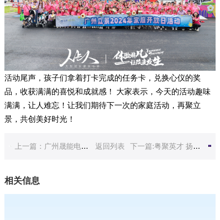
活动尾声，孩子们拿着打卡完成的任务卡，兑换心仪的奖
品，收获满满的喜悦和成就感！ 大家表示，今天的活动趣味
满满，让人难忘！让我们期待下一次的家庭活动，再聚立
景，共创美好时光！
上一篇：广州晟能电子科技有限公司“齐奋斗 创不凡”主题拓展培训
返回列表
下一篇:粤聚英才 扬帆启航——粤财控股2024新动力集训营
相关信息