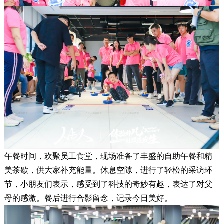
午餐时间，欢聚员工食堂，现场准备了丰盛的自助午餐和精
美茶歇，供大家补充能量。休息空隙，进行了轻松的采访环
节，小朋友们表示，感受到了科技的奇妙有趣，表达了对父
母的感激。餐后进行合影留念，记录今日美好。