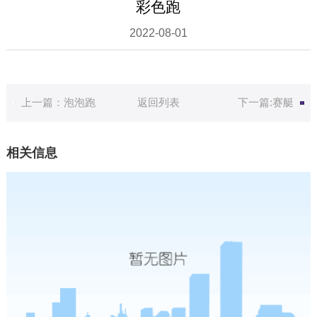
彩色跑
2022-08-01
上一篇：泡泡跑
返回列表
下一篇:赛艇
相关信息