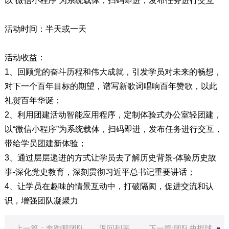
以“微信小程序”为系统载体，扫码即进，发布任务进行交互
活动时间：半天或一天
活动收益：
1、回顾党的奋斗历程和伟大成就，引发学员对未来的畅想，
对下一个百年目标的期望，谱写新歌词唱响百年赞歌，以此
礼贺百年华诞；
2、利用团建活动智能应用程序，定制体验式办公室轻团建，
以“微信小程序”为系统载体，扫码即进，发布任务进行交互，
带给学员团建新体验；
3、通过层层递进的方式让学员去了解历史背景-体验历史故
事-深化党史教育，深刻贯彻习近平总书记重要讲话；
4、让学员在趣味的情景互动中，打破隔阂，促进交流和认
识，增强团队凝聚力
上一篇：奔跑吧团队
返回列表
下一篇:团队曲棍球