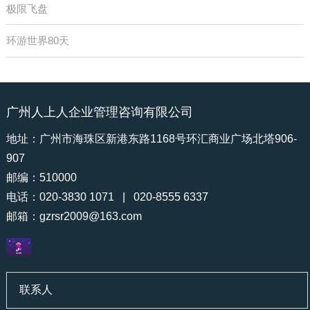
极限飞盘
环游世界80天
广州人上人企业管理咨询有限公司
地址：广州市海珠区新港东路1168号环汇商业广场北塔906-
907
邮编：510000
电话：020-3830 1071 | 020-8555 6337
邮箱：
gzrsr2009@163.com