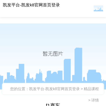
f1赛车 -凯发平台
凯发平台-凯发k8官网首页登录
您的位置：
凯发平台-凯发k8官网首页登录
>
精品课程
>
详情
f1赛车