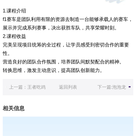
1.课程介绍
f1赛车是团队利用有限的资源去制造一台能够承载人的赛车，
展示并完成系列赛事，决出获胜车队，共享荣耀时刻。
2.课程收益
完美呈现项目统筹的全过程，让学员感受到密切合作的重要
性。
营造良好的团队合作氛围，培养团队间默契配合的精神。
转换思维，激发主动意识，提高团队创新能力。
上一篇：王者吃鸡
返回列表
下一篇:泡泡龙
相关信息