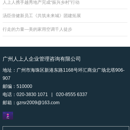
人上人携手越秀地产完成“振兴乡村”行动
汤臣倍健新员工《共筑未来城》团建拓展
行走的力量—美的家用空调千人徒步
广州人上人企业管理咨询有限公司
地址：广州市海珠区新港东路1168号环汇商业广场北塔906-
907
邮编：510000
电话：020-3830 1071 | 020-8555 6337
邮箱：
gzrsr2009@163.com