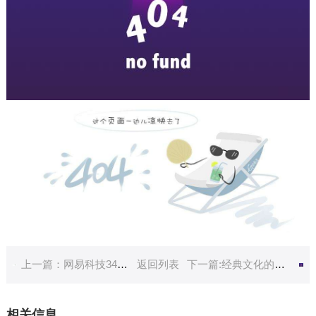
上一篇：网易科技340人《经典拓展训练》拓展案例
返回列表
下一篇:经典文化的传承-----用龙舟文化促进团队融合
相关信息