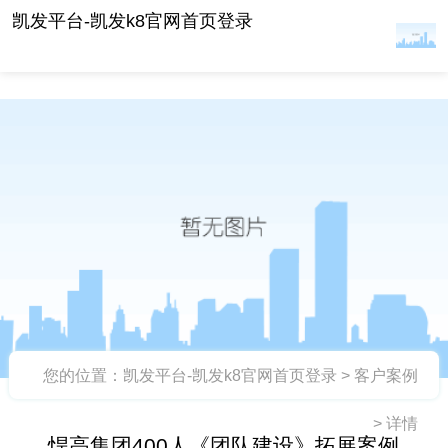
悍高集团400人《团队建设》拓展案例 -凯发平台
凯发平台-凯发k8官网首页登录
您的位置：
凯发平台-凯发k8官网首页登录
>
客户案例
>
详情
悍高集团400人《团队建设》拓展案例