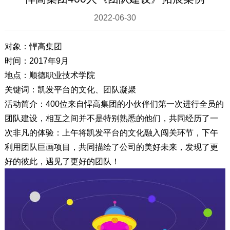
2022-06-30
对象：悍高集团
时间：2017年9月
地点：顺德职业技术学院
关键词：凯发平台的文化、团队凝聚
活动简介：400位来自悍高集团的小伙伴们第一次进行全员的
团队建设，相互之间并不是特别熟悉的他们，共同经历了一
次非凡的体验：上午将凯发平台的文化融入闯关环节，下午
利用团队巨画项目，共同描绘了公司的美好未来，发现了更
好的彼此，遇见了更好的团队！